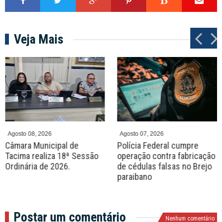
Veja Mais
P
N
r
e
e
x
v
t
Agosto 08, 2026
Agosto 07, 2026
Câmara Municipal de
Polícia Federal cumpre
Tacima realiza 18ª Sessão
operação contra fabricação
Ordinária de 2026.
de cédulas falsas no Brejo
paraibano
Postar um comentário
Nenhum comentário