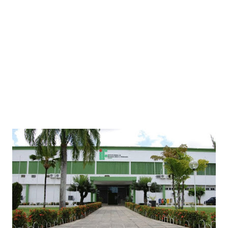
Paraíba tem mais de 320 vagas abertas em concursos públicos;
oportunidades incluem Mãe d’Água, Conceição e Assunção
Jul 19, 2026
Prefeitura paraibana abre concurso com 45 vagas e salários que
chegam a R$ 6 mil
Jul 09, 2026
Pedra da Boca vira passarela para desfile de moda autoral na Paraíba
Jul 08, 2026
Reis e Rainhas do forró serão homenageados no São Pedro de Caiçara
ExpoSerra Araruna 2026 acontecerá de 10 a 12 de julho
Jul 07, 2026
Ago 08, 2026
Câmara Municipal de Tacima realiza 18ª Sessão Ordinária de 2026.